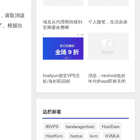
框，请取消该
域名从代理商转移到
个人随笔，生活杂谈
了。根据出
官网要收费啊
hostyun便宜VPS主
消息：nexhost低价
机/洛杉矶回程
年付的vps即将关闭
CN2+联通9929线路/
删除
月付19.8元起
边栏标签
80VPS
bandwagonhost
HostDare
HostKvm
hostus
kvm
KVMLA