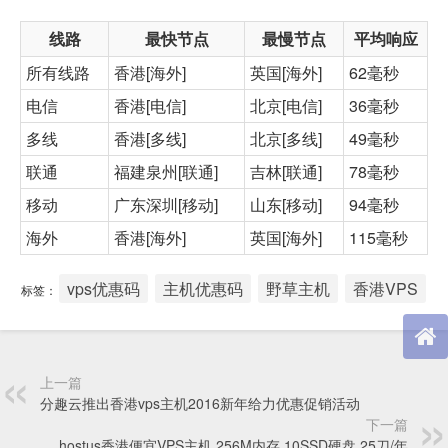
线路
最快节点
最慢节点
平均响应
所有线路
香港[海外]
英国[海外]
62毫秒
电信
香港[电信]
北京[电信]
36毫秒
多线
香港[多线]
北京[多线]
49毫秒
联通
福建泉州[联通]
吉林[联通]
78毫秒
移动
广东深圳[移动]
山东[移动]
94毫秒
海外
香港[海外]
英国[海外]
115毫秒
vps优惠码
主机优惠码
野草主机
香港VPS
标签：
上一篇
分趣云推出香港vps主机2016新年给力优惠促销活动
下一篇
hostus香港便宜VPS主机 256M内存 10SSD硬盘 25刀/年