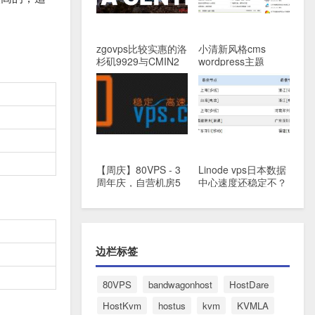
zgovps比较实惠的洛
小清新风格cms
杉矶9929与CMIN2
wordpress主题
线路/AMD平台VPS
主机/年付36美元
【周庆】80VPS - 3
Linode vps日本数据
周年庆，自营机房5
中心速度还稳定不？
折促销
边栏标签
80VPS
bandwagonhost
HostDare
HostKvm
hostus
kvm
KVMLA