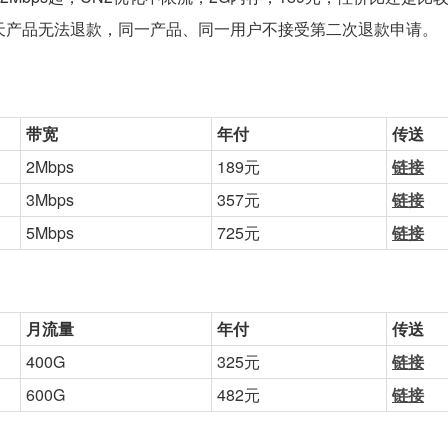
天产品无法退款，同一产品、同一用户不接受第二次退款申请。
带宽
年付
传送
2Mbps
189元
链接
3Mbps
357元
链接
5Mbps
725元
链接
月流量
年付
传送
400G
325元
链接
600G
482元
链接