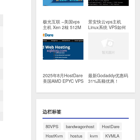
极光互联 –美国vps
景安快云vps主机
主机 Xen 2核 512M
Linux系统 VPS如何
洛杉矶Peer1机房 月
挂载硬盘
付35元
2025年8月HostDare
最新Godaddy优惠码
美国AMD EPYC VPS
31%高额优惠！
主机/CN2 GIA网络/
年付内存与流量翻倍
边栏标签
80VPS
bandwagonhost
HostDare
HostKvm
hostus
kvm
KVMLA