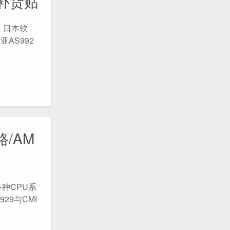
价补货贴
、日本软
亚AS992
路/AM
多种CPU系
29与CMI