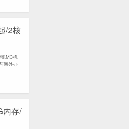
起/2核
杉矶MC机
与海外办
G内存/