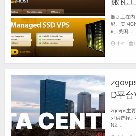
搬瓦工
搬瓦工在内
银、美国CN
9、美国...
小夕
0
zgov
D平台
zgovp
列供选择。
N2...