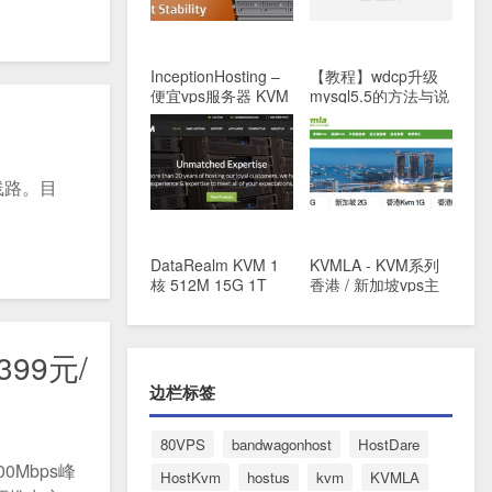
InceptionHosting –
【教程】wdcp升级
便宜vps服务器 KVM
mysql5.5的方法与说
SSD硬盘 500GB流
明
量 凤凰城 €3.75/月
线路。目
DataRealm KVM 1
KVMLA - KVM系列
核 512M 15G 1T
香港 / 新加坡vps主
1Gbps 凤凰城
机 1G内存 68元/月
$4/mo
99元/
边栏标签
80VPS
bandwagonhost
HostDare
0Mbps峰
HostKvm
hostus
kvm
KVMLA