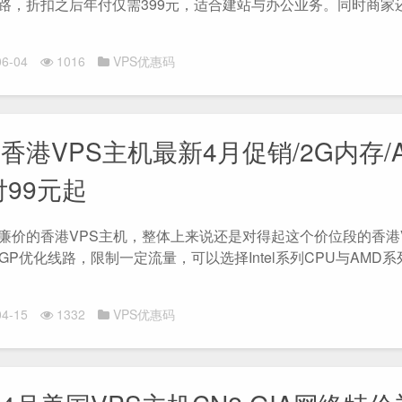
路，折扣之后年付仅需399元，适合建站与办公业务。同时商家
6-04
1016
VPS优惠码
香港VPS主机最新4月促销/2G内存/
付99元起
廉价的香港VPS主机，整体上来说还是对得起这个价位段的香港
s BGP优化线路，限制一定流量，可以选择Intel系列CPU与AMD
4-15
1332
VPS优惠码