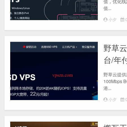
值，优化线
值...
小夕
0
野草云
台/年
野草云提供
100Mbp
港...
小夕
0