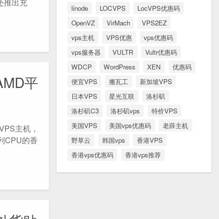
还推出充
linode
LOCVPS
LocVPS优惠码
OpenVZ
VirMach
VPS2EZ
vps主机
VPS优惠
vps优惠码
vps服务器
VULTR
Vultr优惠码
WDCP
WordPress
XEN
优惠码
AMD平
便宜VPS
搬瓦工
新加坡VPS
日本VPS
星光互联
洛杉矶
洛杉矶C3
洛杉矶vps
特价VPS
美国VPS
美国vps优惠码
老薛主机
VPS主机，
系列CPU的香
野草云
韩国vps
香港VPS
香港vps优惠码
香港vps推荐