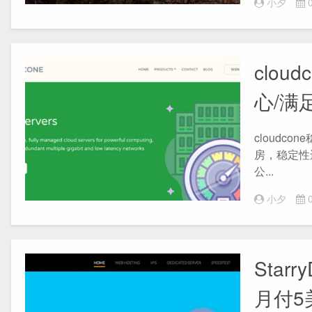
小夕
0
clou
心/满
cloudc
房，稳定性
公...
小夕
0
Star
月付5