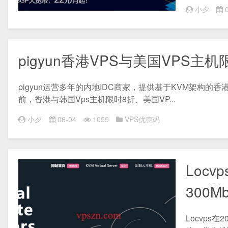
小夕
0
pigyun香港VPS与美国VPS
pigyun运营多年的内地IDC商家，提供基于KVM架构
前，香港与韩国Vps主机限时8折、美国VP...
小夕
06-04
1059
VPS优惠码
Loc
300M
Locvps