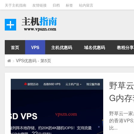
关于主机指南
友情链接
归档
标签
站内留言
首页
VPS
主机优惠码
域名优惠码
教程分享
>
VPS优惠码
- 第5页
野草云
G内存
野草云一家
的香港VP
比...