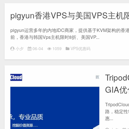
pigyun香港VPS与美国VPS
pigyun运营多年的内地IDC商家，提供基于KVM架构
前，香港与韩国Vps主机限时8折、美国VP...
小夕
06-04
1059
VPS优惠码
Trip
GIA优
Tripod
路，稳定性
惠...