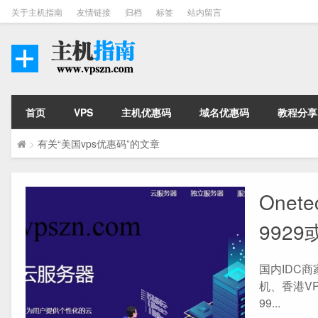
关于主机指南
友情链接
归档
标签
站内留言
首页
VPS
主机优惠码
域名优惠码
教程分享
>
有关“美国vps优惠码”的文章
Onet
9929
国内IDC商
机、香港V
99...