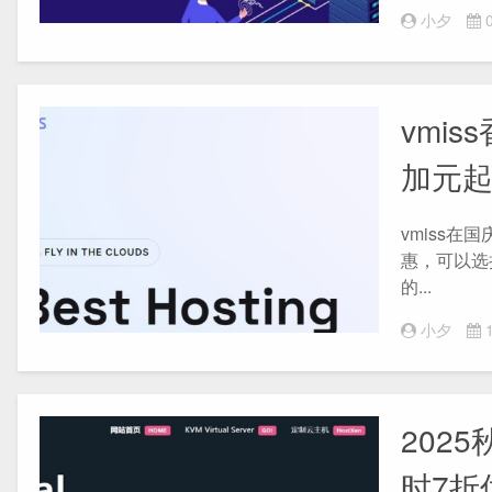
小夕
0
vmi
加元
vmiss
惠，可以选
的...
小夕
1
2025
时7折