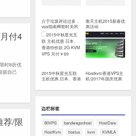
介于垃圾评论过多，
衡天主机2015新春优
vps指南网暂时关闭
惠活动
评论功能
/月付4
器限时8折优
根据自己
2015中秋星光互联
Hostkvm香港VPS主
主机优惠 日本、香港
机/2017年国庆优惠
特价款 2G KVM VPS
码
月付￥69
边栏标签
推荐/限
80VPS
bandwagonhost
HostDare
HostKvm
hostus
kvm
KVMLA