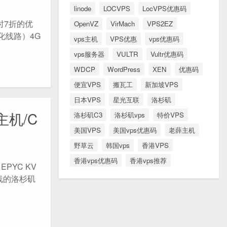
linode
LOCVPS
LocVPS优惠码
限时7折的优
OpenVZ
VirMach
VPS2EZ
化线路）4G
vps主机
VPS优惠
vps优惠码
vps服务器
VULTR
Vultr优惠码
WDCP
WordPress
XEN
优惠码
便宜VPS
搬瓦工
新加坡VPS
日本VPS
星光互联
洛杉矶
S主机/C
洛杉矶C3
洛杉矶vps
特价VPS
美国VPS
美国vps优惠码
老薛主机
野草云
韩国vps
香港VPS
香港vps优惠码
香港vps推荐
PYC KV
上线的洛杉矶